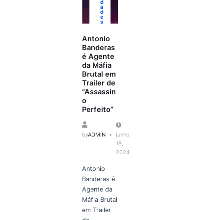
d
a
d
e
s
Antonio
Banderas
é Agente
da Máfia
Brutal em
Trailer de
“Assassin
o
Perfeito”
by
ADMIN
junho
18,
2024
Antonio
Banderas é
Agente da
Máfia Brutal
em Trailer