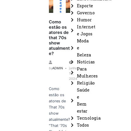
a
Esporte
d
e
s
Governo
Humor
Como
Internet
estão os
atores de
e Jogos
that 70s
Moda
show
e
atualment
e?
Beleza
Notícias
Para
by
ADMIN
junho
19,
Mulheres
2024
Religião
Como
Saúde
estão os
e
atores de
Bem
That 70s
estar
show
Tecnologia
atualmente?
Todos
"That '70s