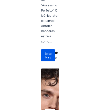
de
"Assassino
Perfeito" O
icônico ator
espanhol
Antonio
Banderas
estrela
como...
Saiba
Mais
0