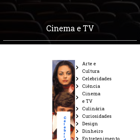
Cinema e TV
Arte e
Cultura
Celebridades
Ciência
Cinema
e TV
Culinária
Curiosidades
C
e
Design
l
e
b
Dinheiro
r
i
Entretenimento
d