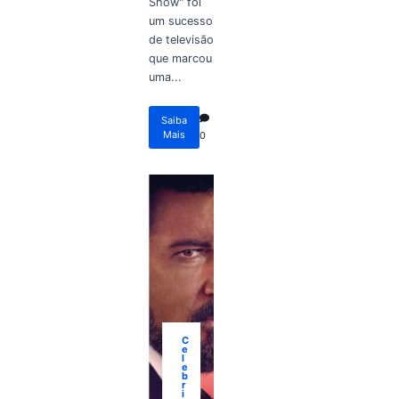
Show" foi
um sucesso
de televisão
que marcou
uma...
Saiba
Mais
0
C
e
l
e
b
r
i