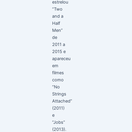
estrelou
“Two
and a
Half
Men”
de
2011 a
2015 e
apareceu
em
filmes
como
“No
Strings
Attached”
(2011)
e
“Jobs”
(2013).