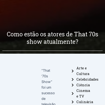
Como estão os atores de That 70s
show atualmente?
Arte e
“That
Cultura
’70s
Celebridades
Show”
Ciência
foi um
Cinema
sucesso
e TV
de
Culinária
televisão