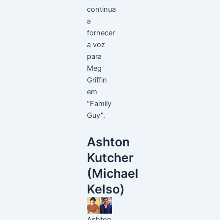
continua
a
fornecer
a voz
para
Meg
Griffin
em
“Family
Guy”.
Ashton
Kutcher
(Michael
Kelso)
Ashton