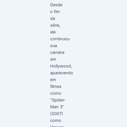
Desde
o fim
da
série,
ele
continuou
sua
carreira
em
Hollywood,
aparecendo
em
filmes
como
“Spider-
Man 3”
(2007)
como