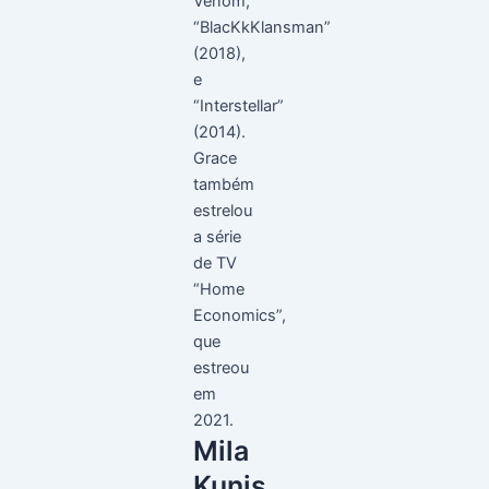
Venom,
“BlacKkKlansman”
(2018),
e
“Interstellar”
(2014).
Grace
também
estrelou
a série
de TV
“Home
Economics”,
que
estreou
em
2021.
Mila
Kunis