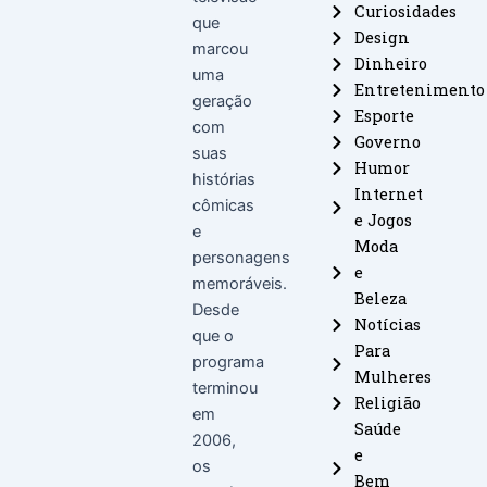
Curiosidades
que
Design
marcou
Dinheiro
uma
Entretenimento
geração
Esporte
com
Governo
suas
Humor
histórias
Internet
cômicas
e Jogos
e
Moda
personagens
e
memoráveis.
Beleza
Desde
Notícias
que o
Para
programa
Mulheres
terminou
Religião
em
Saúde
2006,
e
os
Bem