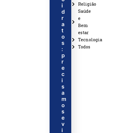
Religião
i
Saúde
d
r
e
a
Bem
t
estar
o
Tecnologia
s
Todos
:
p
r
e
c
i
s
a
m
o
s
e
v
i