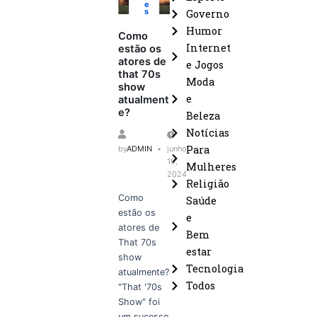
e
s
Governo
Humor
Como
Internet
estão os
atores de
e Jogos
that 70s
Moda
show
e
atualment
e?
Beleza
Notícias
Para
by
ADMIN
junho
19,
Mulheres
2024
Religião
Como
Saúde
estão os
e
atores de
Bem
That 70s
estar
show
Tecnologia
atualmente?
Todos
"That '70s
Show" foi
um sucesso