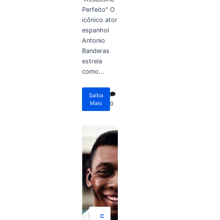
Perfeito" O
icônico ator
espanhol
Antonio
Banderas
estrela
como...
Saiba
Mais
0
C