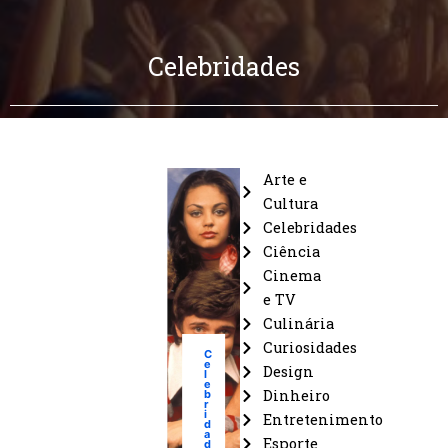
Celebridades
Arte e
Cultura
Celebridades
Ciência
Cinema
e TV
Culinária
Curiosidades
C
e
Design
l
e
b
Dinheiro
r
i
Entretenimento
d
a
Esporte
d