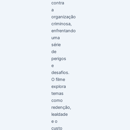
contra
a
organização
criminosa,
enfrentando
uma
série
de
perigos
e
desafios.
O filme
explora
temas
como
redenção,
lealdade
e o
custo