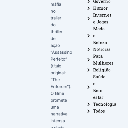
Governo
máfia
Humor
no
Internet
trailer
e Jogos
do
Moda
thriller
e
de
Beleza
ação
Notícias
“Assassino
Para
Perfeito”
Mulheres
(título
Religião
original:
Saúde
“The
e
Enforcer”).
Bem
O filme
estar
promete
Tecnologia
uma
Todos
narrativa
intensa
e cheia