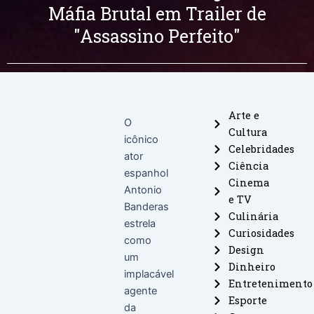
Máfia Brutal em Trailer de
"Assassino Perfeito"
Arte e
O
Cultura
icônico
Celebridades
ator
Ciência
espanhol
Cinema
Antonio
e TV
Banderas
Culinária
estrela
Curiosidades
como
Design
um
Dinheiro
implacável
Entretenimento
agente
Esporte
da